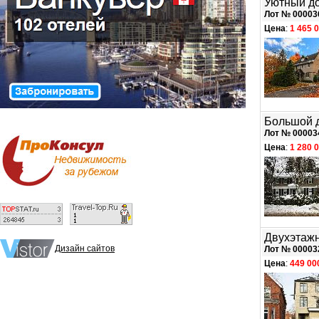
Уютный до
Лот № 00003
Цена
:
1 465 
Большой д
Лот № 00003
Цена
:
1 280 
Двухэтажн
Дизайн сайтов
Лот № 00003
Цена
:
449 00